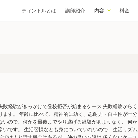
ティントルとは
ティントルとは
講師紹介
講師紹介
内容
内容
料金
料金
失敗経験がきっかけで登校拒否が始まるケース 失敗経験から
ります。 年齢に比べて、精神的に幼く、忍耐力・自主性が十分
ないので、何かを最後までやり遂げる経験があまりなく、 何
多いです。 生活習慣なども身についていないので、生活リズム
校では人と話す機会はあるが、仲の良い友達は 多くないケース