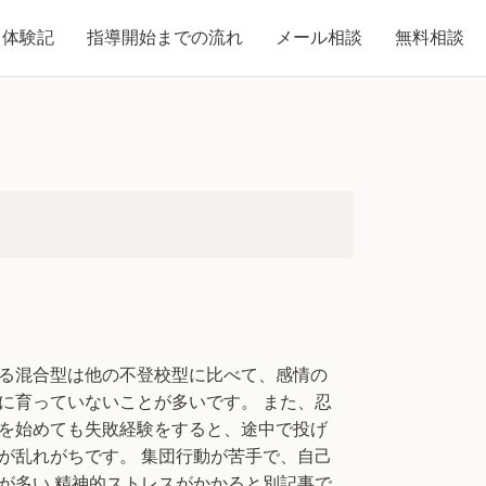
体験記
体験記
指導開始までの流れ
指導開始までの流れ
メール相談
メール相談
無料相談
無料相談
くる混合型は他の不登校型に比べて、感情の
に育っていないことが多いです。 また、忍
かを始めても失敗経験をすると、途中で投げ
が乱れがちです。 集団行動が苦手で、自己
が多い 精神的ストレスがかかると別記事で