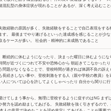
緒混乱型の身体症状が現れることが あるが、深く考え込むこ
失敗経験の原因が多く、失敗経験をすることで自己表現をする
ます。 最後までやり遂げるといった達成感を感じることが少な
取るケースが多い。 社会的・精神的に未成熟であること
、断続的に休むようになったり、決まった曜日に休むようにな
時間が近づくにつれて不安や恐怖心から 朝起きてこなかったり
う問題がなくなることで、登校時間が過ぎれば体調不良の訴え
も長続きしない事や、登校刺激をする人（親や学校の教員）を
い人については心を許してよくしゃべったり 自分から関りに行
避けてしまう事から、無理に登校するように促すのはNG まず
や努力を認め励ましてあげる。 失敗経験を強く引きずるので
「本人の意思で決めたことを認め肯定してあげる」ことが重要で