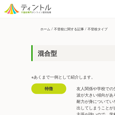
/
/
ホーム
不登校に関する記事
不登校タイプ
混合型
※あくまで一例として紹介します。
特徴
友人関係や学校での
波が大きい傾向があ
耐力が身についてい
出してしまうことが
主張が強いので、学